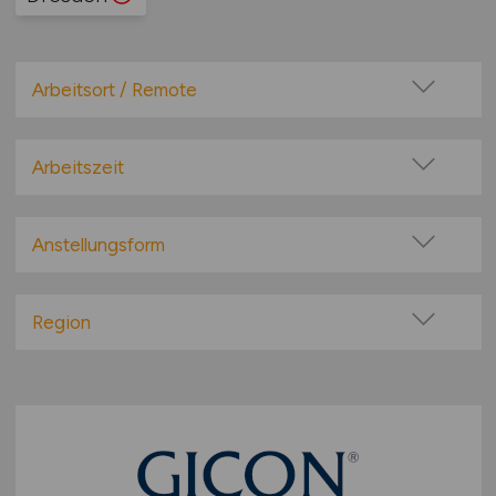
Arbeitsort / Remote
Vor Ort (kein Home-Office)
Home-Office möglich / Hybrid
Arbeitszeit
100% Remote
Vollzeit
Überwiegend Remote (>50%)
Teilzeit
Anstellungsform
Remote aus dem Ausland möglich
Festanstellung
befristete Anstellung
Region
Leitung / Führung
Baden-Württemberg
Geschäftsleitung / Vorstand
Bayern
Projektarbeit / Freelancer
Berlin
Arbeitnehmerüberlassung
Brandenburg
geringfügige Beschäftigung / Minijob
Bremen