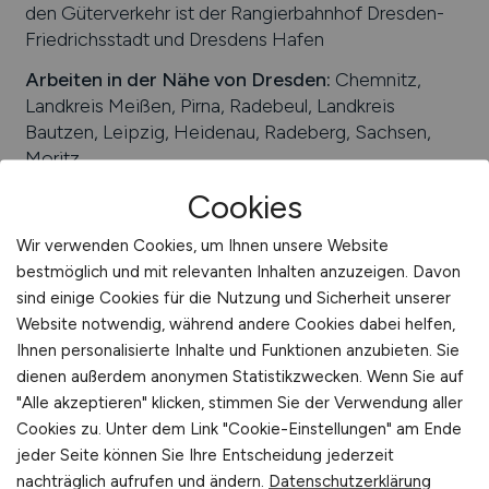
den Güterverkehr ist der Rangierbahnhof Dresden-
Friedrichsstadt und Dresdens Hafen
Arbeiten in der Nähe von
Dresden
:
Chemnitz,
Landkreis Meißen, Pirna, Radebeul, Landkreis
Bautzen, Leipzig, Heidenau, Radeberg, Sachsen,
Moritz
Cookies
Universitäten/Hochschulen:
Technische
Universität Dresden (TUD), Dresden International
Wir verwenden Cookies, um Ihnen unsere Website
University (DIU), Hochschule für Bildende Künste,
bestmöglich und mit relevanten Inhalten anzuzeigen. Davon
Universität der Vereinten Nationen, Hochschule für
sind einige Cookies für die Nutzung und Sicherheit unserer
Technik und Wirtschaft Dresden (HTW Dresden)
Website notwendig, während andere Cookies dabei helfen,
Beliebte Jobs in
Ihnen personalisierte Inhalte und Funktionen anzubieten. Sie
Dresden
/Branchen
:
Flugzeugindustrie, Maschinen-
dienen außerdem anonymen Statistikzwecken. Wenn Sie auf
und Anlagenbau, Mikroelektronik, Tourismus- und
"Alle akzeptieren" klicken, stimmen Sie der Verwendung aller
Kongresswirtschaft, Kultur- und Kreativwirtschaft,
Cookies zu. Unter dem Link "Cookie-Einstellungen" am Ende
Ernährungswirtschaft, Informationstechnologie,
jeder Seite können Sie Ihre Entscheidung jederzeit
Biotechnologie, Verpackungstechnologie,
nachträglich aufrufen und ändern.
Datenschutzerklärung