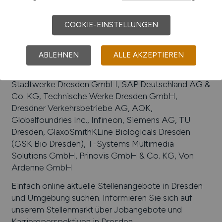
Druckwesen, Pharmazie, Elektrotechnik,
Einzelhandel
COOKIE-EINSTELLUNGEN
Beliebte Arbeitgeber in
Dresden
, die attraktive
Jobangebote bieten
:
Ostsächsische Sparkasse
ABLEHNEN
ALLE AKZEPTIEREN
Dresden, VEM Sachsenwerk GmbH, Elbe
Flugzeugwerke (Airbus Group), DREWAG -
Stadtwerke Dresden GmbH, SAP Deutschland AG &
Co. KG, Technische Werke Dresden GmbH,
Dresdner Verkehrsbetriebe AG, AOK,
Globalfoundries Inc., Infineon, Siemens AG, TU
Dresden, GlaxoSmithKLine Biologicals Dresden
(GSK Bio Dresden), T-Systems Multimedia
Solutions GmbH, Prinovis GmbH & Co. KG, Von
Ardenne GmbH
Einfach online aktuelle Stellenangebote in
Dresden
und Umgebung suchen. Informieren Sie sich auf
unserem Stellenmarkt über Jobangebote und
Karriereperspektiven in
Dresden
.