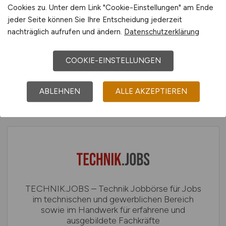
Cookies zu. Unter dem Link "Cookie-Einstellungen" am Ende
jeder Seite können Sie Ihre Entscheidung jederzeit
INGENIEURCENTER – Jobs für Ingenieure &
nachträglich aufrufen und ändern.
Datenschutzerklärung
technische Fachkräfte im Maschinenbau, der
Elektrotechnik, der Verfahrenstechnik, der
Automobilindustrie und anderen Ingenieur
COOKIE-EINSTELLUNGEN
Berufen
ABLEHNEN
ALLE AKZEPTIEREN
TECHNIK.JOBS – Technik Jobbörse für Jobs
im technischen und gewerblichen Bereich
sowie im Handwerk für erfahrene und
ausgebildete Fachkräfte