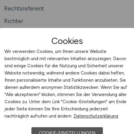
Rechtsreferent
Richter
Staatsanwalt
Cookies
Volljurist
Wir verwenden Cookies, um Ihnen unsere Website
Wirtschaftsjurist
bestmöglich und mit relevanten Inhalten anzuzeigen. Davon
sind einige Cookies für die Nutzung und Sicherheit unserer
Website notwendig, während andere Cookies dabei helfen,
Ihnen personalisierte Inhalte und Funktionen anzubieten. Sie
dienen außerdem anonymen Statistikzwecken. Wenn Sie auf
"Alle akzeptieren" klicken, stimmen Sie der Verwendung aller
Cookies zu. Unter dem Link "Cookie-Einstellungen" am Ende
Mitarbeiter im Bereich Recht
jeder Seite können Sie Ihre Entscheidung jederzeit
finden? Ganz einfach.
nachträglich aufrufen und ändern.
Datenschutzerklärung
Mit Ihrer Stellenanzeige erzielen Sie die direkte
COOKIE-EINSTELLUNGEN