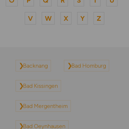
O
P
Q
R
S
T
U
V
W
X
Y
Z
Backnang
Bad Homburg
Bad Kissingen
Bad Mergentheim
Bad Oeynhausen