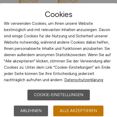
Bocholt
Bochum
Cookies
Bonn
Borken
Wir verwenden Cookies, um Ihnen unsere Website
bestmöglich und mit relevanten Inhalten anzuzeigen. Davon
sind einige Cookies für die Nutzung und Sicherheit unserer
Borna
Website notwendig, während andere Cookies dabei helfen,
Ihnen personalisierte Inhalte und Funktionen anzubieten. Sie
dienen außerdem anonymen Statistikzwecken. Wenn Sie auf
Bornheim (Rheinland)
"Alle akzeptieren" klicken, stimmen Sie der Verwendung aller
Cookies zu. Unter dem Link "Cookie-Einstellungen" am Ende
Bottrop
Braunschweig
jeder Seite können Sie Ihre Entscheidung jederzeit
nachträglich aufrufen und ändern.
Datenschutzerklärung
Bremen
Bremerhaven
COOKIE-EINSTELLUNGEN
Bretten
Bruchsal
ABLEHNEN
ALLE AKZEPTIEREN