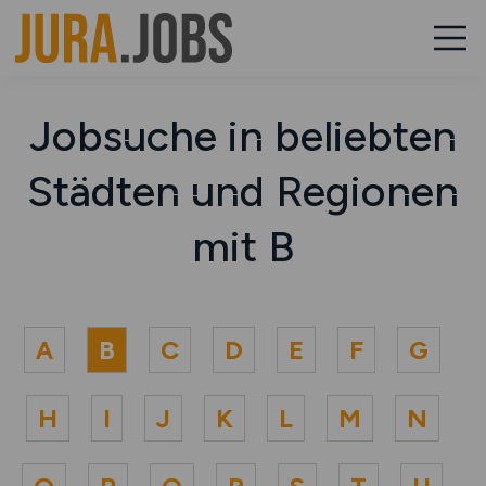
Jobsuche in beliebten
Städten und Regionen
mit B
A
B
C
D
E
F
G
H
I
J
K
L
M
N