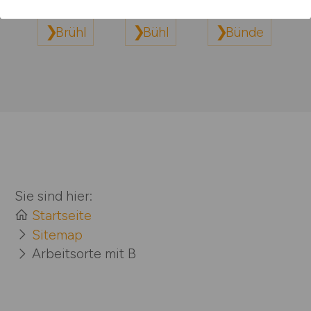
Brühl
Bühl
Bünde
Sie sind hier:
Startseite
Sitemap
Arbeitsorte mit B