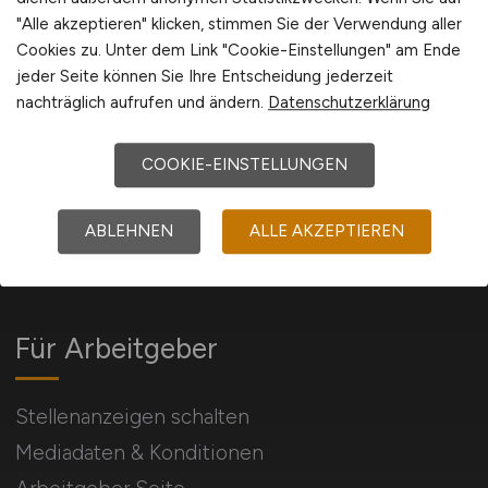
International
"Alle akzeptieren" klicken, stimmen Sie der Verwendung aller
Cookies zu. Unter dem Link "Cookie-Einstellungen" am Ende
jeder Seite können Sie Ihre Entscheidung jederzeit
nachträglich aufrufen und ändern.
Datenschutzerklärung
JURA.JOBS
COOKIE-EINSTELLUNGEN
184 Stellenangebote für Juristen, Anwälte,
ABLEHNEN
ALLE AKZEPTIEREN
Richter und alle mit Jura verbundene Berufe.
Für Arbeitgeber
Stellenanzeigen schalten
Mediadaten & Konditionen