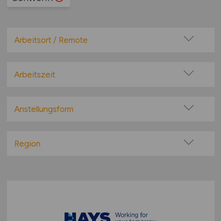
Arbeitsort / Remote
Vor Ort (kein Home-Office)
Home-Office möglich / Hybrid
Arbeitszeit
100% Remote
Vollzeit
Überwiegend Remote (>50%)
Teilzeit
Anstellungsform
Remote aus dem Ausland möglich
Festanstellung
befristete Anstellung
Region
Leitung / Führung
Baden-Württemberg
Geschäftsleitung / Vorstand
Bayern
Projektarbeit / Freelancer
Berlin
Arbeitnehmerüberlassung
Brandenburg
geringfügige Beschäftigung / Minijob
Bremen