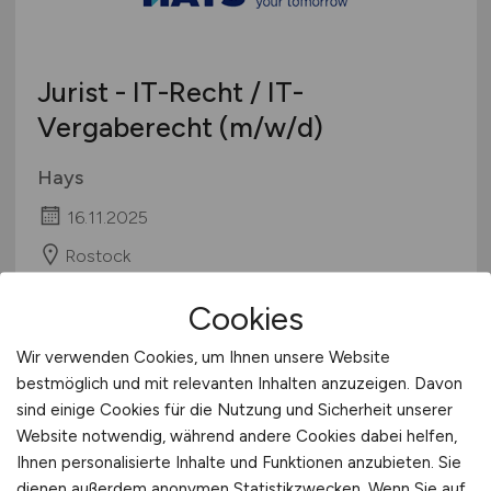
Berufseinstieg / Trainee
Hamburg
Bachelor-/ Master-/ Diplom-Arbeit
Hessen
Studentenjobs / Werkstudenten
Jurist - IT-Recht / IT-
Mecklenburg-Vorpommern
Ausbildung / Studium
Vergaberecht
(m/w/d)
Niedersachsen
Praktikum
Nordrhein-Westfalen
Hays
Rheinland-Pfalz
16.11.2025
Saarland
Sachsen
Rostock
Sachsen-Anhalt
Cookies
Schleswig-Holstein
1
Thüringen
Wir verwenden Cookies, um Ihnen unsere Website
Deutschlandweit
bestmöglich und mit relevanten Inhalten anzuzeigen. Davon
sind einige Cookies für die Nutzung und Sicherheit unserer
Österreich
Website notwendig, während andere Cookies dabei helfen,
Schweiz
Ihnen personalisierte Inhalte und Funktionen anzubieten. Sie
Europa
dienen außerdem anonymen Statistikzwecken. Wenn Sie auf