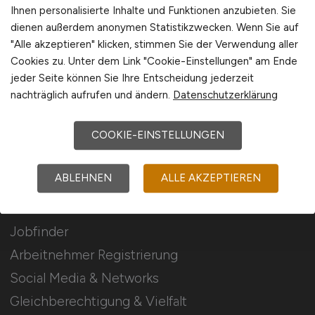
Stellenanzeigen schalten
Ihnen personalisierte Inhalte und Funktionen anzubieten. Sie
dienen außerdem anonymen Statistikzwecken. Wenn Sie auf
Mediadaten & Konditionen
"Alle akzeptieren" klicken, stimmen Sie der Verwendung aller
Arbeitgeber Seite
Cookies zu. Unter dem Link "Cookie-Einstellungen" am Ende
jeder Seite können Sie Ihre Entscheidung jederzeit
Arbeitgeber Kontakt
nachträglich aufrufen und ändern.
Datenschutzerklärung
Karrierenetzwerk
COOKIE-EINSTELLUNGEN
Für Arbeitnehmer
ABLEHNEN
ALLE AKZEPTIEREN
Jura Jobs suchen
Jobfinder
Arbeitnehmer Registrierung
Social Media & Networks
Gleichberechtigung & Vielfalt