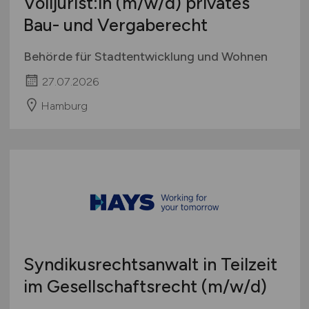
Volljurist:in
(m/w/d)
privates
International
Bau- und Vergaberecht
Behörde für Stadtentwicklung und Wohnen
27.07.2026
Hamburg
Syndikusrechtsanwalt in Teilzeit
im Gesellschaftsrecht
(m/w/d)