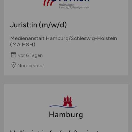
Berufseinstieg / Trainee
Hamburg
Bachelor-/ Master-/ Diplom-Arbeit
Hessen
Studentenjobs / Werkstudenten
Jurist:in
(m/w/d)
Mecklenburg-Vorpommern
Ausbildung / Studium
Niedersachsen
Medienanstalt Hamburg/Schleswig-Holstein
Praktikum
Nordrhein-Westfalen
(MA HSH)
Rheinland-Pfalz
vor 6 Tagen
Saarland
Norderstedt
Sachsen
Sachsen-Anhalt
Schleswig-Holstein
Thüringen
Deutschlandweit
Österreich
Schweiz
Europa