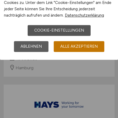
Cookies zu. Unter dem Link "Cookie-Einstellungen" am Ende
jeder Seite können Sie Ihre Entscheidung jederzeit
nachträglich aufrufen und ändern.
Datenschutzerklärung
Rechtsanwalt Corporate / Asset
Finance – Maritime Wirtschaft
COOKIE-EINSTELLUNGEN
(m/w/d)
ABLEHNEN
ALLE AKZEPTIEREN
Hays
13.05.2026
Hamburg