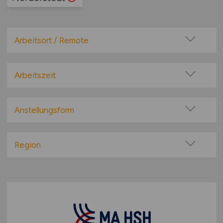
Arbeitsort / Remote
Vor Ort (kein Home-Office)
Home-Office möglich / Hybrid
Arbeitszeit
100% Remote
Vollzeit
Überwiegend Remote (>50%)
Teilzeit
Anstellungsform
Remote aus dem Ausland möglich
Festanstellung
befristete Anstellung
Region
Leitung / Führung
Baden-Württemberg
Geschäftsleitung / Vorstand
Bayern
Projektarbeit / Freelancer
Berlin
Arbeitnehmerüberlassung
Brandenburg
geringfügige Beschäftigung / Minijob
Bremen