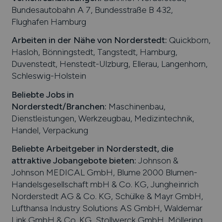
Bundesautobahn A 7, Bundesstraße B 432,
Flughafen Hamburg
Arbeiten in der Nähe von
Norderstedt
:
Quickborn,
Hasloh, Bönningstedt, Tangstedt, Hamburg,
Duvenstedt, Henstedt-Ulzburg, Ellerau, Langenhorn,
Schleswig-Holstein
Beliebte Jobs in
Norderstedt
/Branchen
:
Maschinenbau,
Dienstleistungen, Werkzeugbau, Medizintechnik,
Handel, Verpackung
Beliebte Arbeitgeber in
Norderstedt
, die
attraktive Jobangebote bieten
:
Johnson &
Johnson MEDICAL GmbH, Blume 2000 Blumen-
Handelsgesellschaft mbH & Co. KG, Jungheinrich
Norderstedt AG & Co. KG, Schülke & Mayr GmbH,
Lufthansa Industry Solutions AS GmbH, Waldemar
Link GmbH & Co. KG, Stollwerck GmbH, Möllering