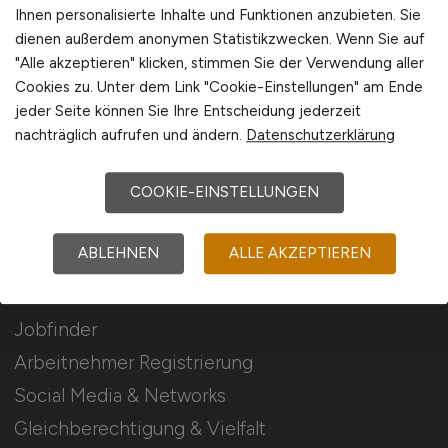
Stellenanzeigen schalten
Ihnen personalisierte Inhalte und Funktionen anzubieten. Sie
dienen außerdem anonymen Statistikzwecken. Wenn Sie auf
Mediadaten & Konditionen
"Alle akzeptieren" klicken, stimmen Sie der Verwendung aller
Arbeitgeber Seite
Cookies zu. Unter dem Link "Cookie-Einstellungen" am Ende
jeder Seite können Sie Ihre Entscheidung jederzeit
Arbeitgeber Kontakt
nachträglich aufrufen und ändern.
Datenschutzerklärung
Karrierenetzwerk
COOKIE-EINSTELLUNGEN
Für Arbeitnehmer
ABLEHNEN
ALLE AKZEPTIEREN
Jura Jobs suchen
Jobfinder
Arbeitnehmer Registrierung
Social Media & Networks
Gleichberechtigung & Vielfalt