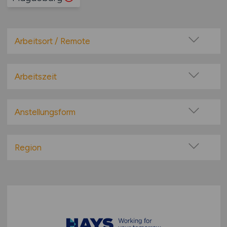
Arbeitsort / Remote
Vor Ort (kein Home-Office)
Home-Office möglich / Hybrid
Arbeitszeit
100% Remote
Vollzeit
Überwiegend Remote (>50%)
Teilzeit
Anstellungsform
Remote aus dem Ausland möglich
Festanstellung
befristete Anstellung
Region
Leitung / Führung
Baden-Württemberg
Geschäftsleitung / Vorstand
Bayern
Projektarbeit / Freelancer
Berlin
Arbeitnehmerüberlassung
Brandenburg
geringfügige Beschäftigung / Minijob
Bremen