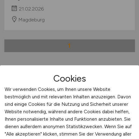
21.02.2026
Magdeburg
1
Stadt:
Magdeburg
Cookies
Einwohner:
ca. 240.000
Wir verwenden Cookies, um Ihnen unsere Website
bestmöglich und mit relevanten Inhalten anzuzeigen. Davon
Verkehrsanbindungen:
Hauptbahnhof Magdeburg,
sind einige Cookies für die Nutzung und Sicherheit unserer
Güterbahnhof Magdeburg Rothensee, Autobahnen
Website notwendig, während andere Cookies dabei helfen,
A 2 und A 14, Bundesstraßen B 1, B 184, B 71, B 81
Ihnen personalisierte Inhalte und Funktionen anzubieten. Sie
und B 189, Magdeburger Hafen, nächste Flughäfen
dienen außerdem anonymen Statistikzwecken. Wenn Sie auf
Leipzig/Halle, Berlin-Tegel, Berlin-Schönefeld und
"Alle akzeptieren" klicken, stimmen Sie der Verwendung aller
Hannover