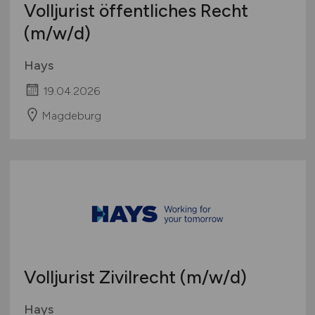
Volljurist öffentliches Recht
International
(m/w/d)
Hays
19.04.2026
Magdeburg
Volljurist Zivilrecht
(m/w/d)
Hays