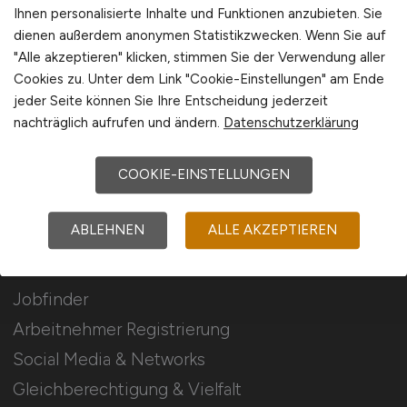
Stellenanzeigen schalten
Ihnen personalisierte Inhalte und Funktionen anzubieten. Sie
dienen außerdem anonymen Statistikzwecken. Wenn Sie auf
Mediadaten & Konditionen
"Alle akzeptieren" klicken, stimmen Sie der Verwendung aller
Arbeitgeber Seite
Cookies zu. Unter dem Link "Cookie-Einstellungen" am Ende
jeder Seite können Sie Ihre Entscheidung jederzeit
Arbeitgeber Kontakt
nachträglich aufrufen und ändern.
Datenschutzerklärung
Karrierenetzwerk
COOKIE-EINSTELLUNGEN
Für Arbeitnehmer
ABLEHNEN
ALLE AKZEPTIEREN
Jura Jobs suchen
Jobfinder
Arbeitnehmer Registrierung
Social Media & Networks
Gleichberechtigung & Vielfalt