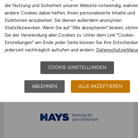
die Nutzung und Sicherheit unserer Website notwendig, währe
andere Cookies dabei helfen, Ihnen personalisierte Inhalte und
Funktionen anzubieten. Sie dienen außerdem anonymen
Assistenz/Rechtsanwaltsfachangest
Statistikzwecken. Wenn Sie auf "Alle akzeptieren" klicken, stim
Sie der Verwendung aller Cookies zu. Unter dem Link "Cookie-
(m/w/d)
Einstellungen" am Ende jeder Seite können Sie Ihre Entscheidu
jederzeit nachträglich aufrufen und ändern.
Datenschutzerkläru
Hays
11.05.2026
COOKIE-EINSTELLUNGEN
Frankfurt am Main
ABLEHNEN
ALLE AKZEPTIEREN