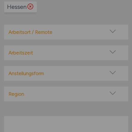
Hessen
Arbeitsort / Remote
Vor Ort (kein Home-Office)
Home-Office möglich / Hybrid
Arbeitszeit
100% Remote
Vollzeit
Überwiegend Remote (>50%)
Teilzeit
Anstellungsform
Remote aus dem Ausland möglich
Festanstellung
befristete Anstellung
Region
Leitung / Führung
Baden-Württemberg
Geschäftsleitung / Vorstand
Bayern
Projektarbeit / Freelancer
Berlin
Arbeitnehmerüberlassung
Brandenburg