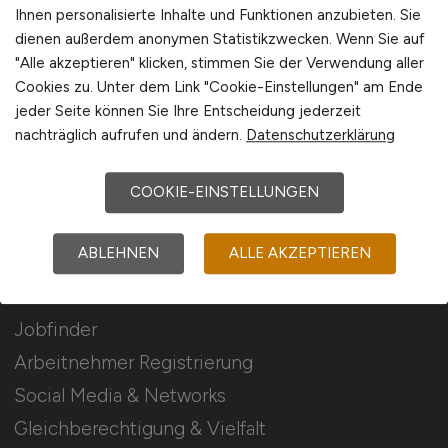
Stellenanzeigen schalten
Ihnen personalisierte Inhalte und Funktionen anzubieten. Sie
dienen außerdem anonymen Statistikzwecken. Wenn Sie auf
Mediadaten & Konditionen
"Alle akzeptieren" klicken, stimmen Sie der Verwendung aller
Arbeitgeber Seite
Cookies zu. Unter dem Link "Cookie-Einstellungen" am Ende
jeder Seite können Sie Ihre Entscheidung jederzeit
Arbeitgeber Kontakt
nachträglich aufrufen und ändern.
Datenschutzerklärung
Karrierenetzwerk
COOKIE-EINSTELLUNGEN
Für Arbeitnehmer
ABLEHNEN
ALLE AKZEPTIEREN
Jura Jobs suchen
Jobfinder
Arbeitnehmer Registrierung
Social Media & Networks
Gleichberechtigung & Vielfalt