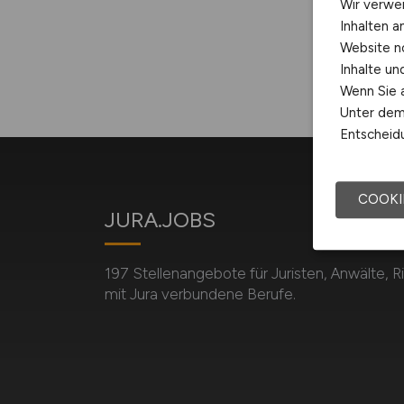
Wir verwe
Inhalten a
Website n
Inhalte u
Wenn Sie a
Unter dem 
Entscheidu
COOKI
JURA.JOBS
197 Stellenangebote für Juristen, Anwälte, Ri
mit Jura verbundene Berufe.