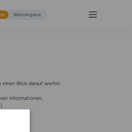
mer
Arbeitgeber
 einen Blick darauf werfen.
eren Informationen,
s
).