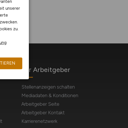
vanten
eit unserer
erte
kzwecken.
ookies zu.
rung
TIEREN
Für Arbeitgeber
Stellenanzeigen schalten
Mediadaten & Konditionen
Arbeitgeber Seite
Arbeitgeber Kontakt
t
Karrierenetzwerk