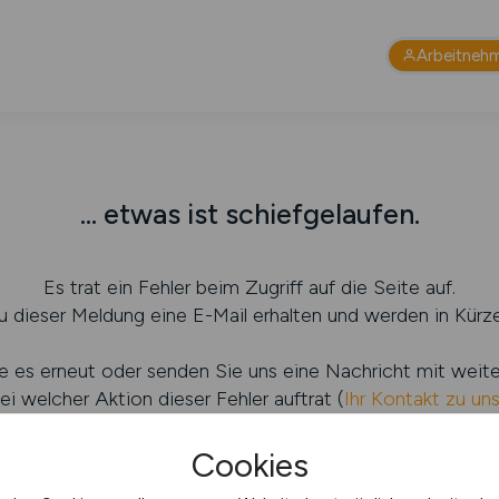
Arbeitneh
... etwas ist schiefgelaufen.
Es trat ein Fehler beim Zugriff auf die Seite auf.
 dieser Meldung eine E-Mail erhalten und werden in Kürze
e es erneut oder senden Sie uns eine Nachricht mit weit
ei welcher Aktion dieser Fehler auftrat (
Ihr Kontakt zu un
Cookies