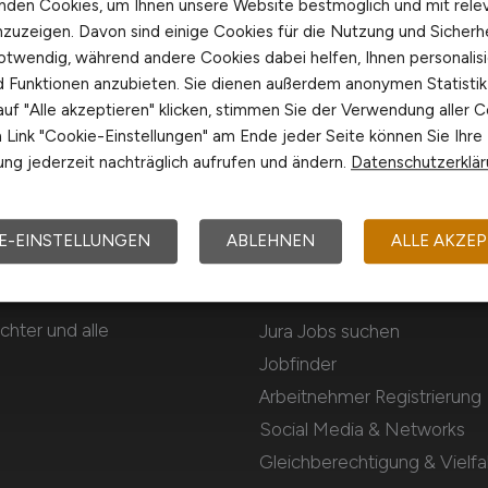
nden Cookies, um Ihnen unsere Website bestmöglich und mit rele
nzuzeigen. Davon sind einige Cookies für die Nutzung und Sicherh
otwendig, während andere Cookies dabei helfen, Ihnen personalisi
nd Funktionen anzubieten. Sie dienen außerdem anonymen Statisti
uf "Alle akzeptieren" klicken, stimmen Sie der Verwendung aller C
Link "Cookie-Einstellungen" am Ende jeder Seite können Sie Ihre
ng jederzeit nachträglich aufrufen und ändern.
Datenschutzerklä
E-EINSTELLUNGEN
ABLEHNEN
ALLE AKZEP
Für Arbeitnehmer
chter und alle
Jura Jobs suchen
Jobfinder
Arbeitnehmer Registrierung
Social Media & Networks
Gleichberechtigung & Vielfal