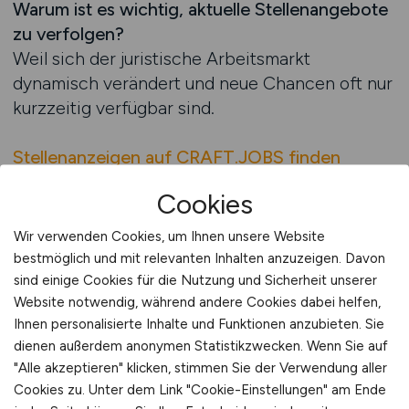
Warum ist es wichtig, aktuelle Stellenangebote
zu verfolgen?
Weil sich der juristische Arbeitsmarkt
dynamisch verändert und neue Chancen oft nur
kurzzeitig verfügbar sind.
Stellenanzeigen auf CRAFT.JOBS finden
Cookies
Jobfinder juristische Laufbahn
auf JURA.JOBS
Wir verwenden Cookies, um Ihnen unsere Website
bestmöglich und mit relevanten Inhalten anzuzeigen. Davon
Der Jobfinder ist ein zentrales Instrument für
sind einige Cookies für die Nutzung und Sicherheit unserer
alle, die ihre juristische Laufbahn starten
Website notwendig, während andere Cookies dabei helfen,
möchten. Die beste Jobbörse für Juristen stellt
Ihnen personalisierte Inhalte und Funktionen anzubieten. Sie
dienen außerdem anonymen Statistikzwecken. Wenn Sie auf
mit diesem Tool eine Lösung bereit, die
"Alle akzeptieren" klicken, stimmen Sie der Verwendung aller
Bewerbern hilft, gezielt passende
Cookies zu. Unter dem Link "Cookie-Einstellungen" am Ende
Stellenangebote zu finden. Als Jobportal Nr. 1