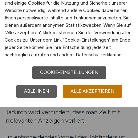
sind einige Cookies für die Nutzung und Sicherheit unserer
für Arbeitnehmer, die juristische Jobs effizient
Website notwendig, während andere Cookies dabei helfen,
und zielgerichtet finden wollen. Die beste
Ihnen personalisierte Inhalte und Funktionen anzubieten. Sie
Jobbörse für Juristen hat dieses Tool
dienen außerdem anonymen Statistikzwecken. Wenn Sie auf
entwickelt, um den Bewerbungsprozess so
"Alle akzeptieren" klicken, stimmen Sie der Verwendung aller
einfach und transparent wie möglich zu
Cookies zu. Unter dem Link "Cookie-Einstellungen" am Ende
gestalten. Als Jobportal Nr. 1 für juristische
jeder Seite können Sie Ihre Entscheidung jederzeit
Berufe ermöglicht JURA.JOBS den Nutzern,
nachträglich aufrufen und ändern.
Datenschutzerklärung
individuelle Suchprofile anzulegen, die exakt auf
ihre Bedürfnisse zugeschnitten sind.
COOKIE-EINSTELLUNGEN
Arbeitnehmer können Kriterien wie
Rechtsgebiet, Standort, Karrierestufe oder
ABLEHNEN
ALLE AKZEPTIEREN
gewünschte Arbeitszeitmodelle eingeben und
erhalten automatisch passende Ergebnisse.
Dadurch wird verhindert, dass man Zeit mit
irrelevanten Anzeigen verliert.
Ein entscheidender Vorteil des Jobfinders ist