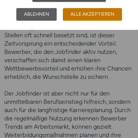
den automatischen Benachrichtigungen. Sobald
eine passende Stelle veröffentlicht wird,
ABLEHNEN
ALLE AKZEPTIEREN
erhalten Bewerber eine Mitteilung und können
sofort reagieren. In einem Arbeitsmarkt, in dem
Stellen oft schnell besetzt sind, ist dieser
Zeitvorsprung ein entscheidender Vorteil.
Bewerber, die den Jobfinder aktiv nutzen,
verschaffen sich damit einen klaren
Wettbewerbsvorteil und erhöhen ihre Chancen
erheblich, die Wunschstelle zu sichern.
Der Jobfinder ist aber nicht nur für den
unmittelbaren Berufseinstieg hilfreich, sondern
auch für die langfristige Karriereplanung. Durch
die regelmäßige Nutzung erkennen Bewerber
Trends am Arbeitsmarkt, können gezielt
Weiterbildungsmaßnahmen planen und ihre