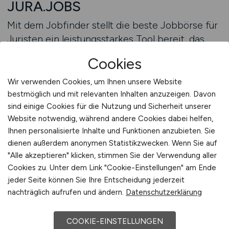
JURA.JOBS
Mit dem Jobfinder stellt die beste Jobbörse für
Juristen ein leistungsstarkes Tool bereit, das
Bewerbern dabei hilft, ihre Karriere gezielt und
Cookies
effizient zu planen. Als Jobportal Nr. 1 für
juristische Berufe bietet JURA.JOBS die
Wir verwenden Cookies, um Ihnen unsere Website
Möglichkeit, individuelle Suchprofile zu
bestmöglich und mit relevanten Inhalten anzuzeigen. Davon
sind einige Cookies für die Nutzung und Sicherheit unserer
erstellen, die exakt auf die persönlichen
Website notwendig, während andere Cookies dabei helfen,
Vorstellungen zugeschnitten sind. Kriterien wie
Ihnen personalisierte Inhalte und Funktionen anzubieten. Sie
Rechtsgebiet, Standort, gewünschte
dienen außerdem anonymen Statistikzwecken. Wenn Sie auf
Arbeitszeitmodelle oder Karrierestufen lassen
"Alle akzeptieren" klicken, stimmen Sie der Verwendung aller
sich hinterlegen und sorgen dafür, dass
Cookies zu. Unter dem Link "Cookie-Einstellungen" am Ende
Bewerber nur noch relevante Angebote
jeder Seite können Sie Ihre Entscheidung jederzeit
erhalten.
nachträglich aufrufen und ändern.
Datenschutzerklärung
Ein besonderer Vorteil des Jobfinders liegt in
COOKIE-EINSTELLUNGEN