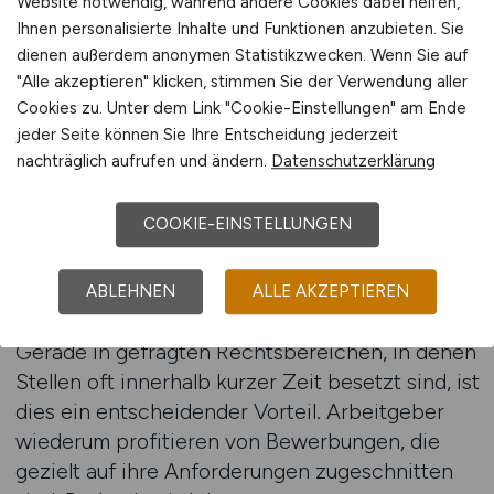
Website notwendig, während andere Cookies dabei helfen,
spart Zeit und erhöht die Effizienz der
Ihnen personalisierte Inhalte und Funktionen anzubieten. Sie
Stellensuche erheblich. Besonders für Juristen
dienen außerdem anonymen Statistikzwecken. Wenn Sie auf
mit klaren Spezialisierungen ist es von Vorteil,
"Alle akzeptieren" klicken, stimmen Sie der Verwendung aller
Cookies zu. Unter dem Link "Cookie-Einstellungen" am Ende
wenn nur relevante Anzeigen angezeigt
jeder Seite können Sie Ihre Entscheidung jederzeit
werden, die den persönlichen Vorstellungen
nachträglich aufrufen und ändern.
Datenschutzerklärung
entsprechen.
COOKIE-EINSTELLUNGEN
Ein weiterer Vorteil liegt in der Aktualität der
Ergebnisse. Wer sein Profil regelmäßig pflegt,
erhält automatisch Benachrichtigungen über
ABLEHNEN
ALLE AKZEPTIEREN
neue Angebote und kann so schneller reagieren.
Gerade in gefragten Rechtsbereichen, in denen
Stellen oft innerhalb kurzer Zeit besetzt sind, ist
dies ein entscheidender Vorteil. Arbeitgeber
wiederum profitieren von Bewerbungen, die
gezielt auf ihre Anforderungen zugeschnitten