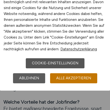
wertvolle Zeit bei der Suche. Gerade im
bestmöglich und mit relevanten Inhalten anzuzeigen. Davon
sind einige Cookies für die Nutzung und Sicherheit unserer
Europarecht, wo Stellen oft schnell besetzt
Website notwendig, während andere Cookies dabei helfen,
werden, ist diese Funktion ein klarer
Ihnen personalisierte Inhalte und Funktionen anzubieten. Sie
Wettbewerbsvorteil.
dienen außerdem anonymen Statistikzwecken. Wenn Sie auf
"Alle akzeptieren" klicken, stimmen Sie der Verwendung aller
Der Jobfinder informiert automatisch über neue
Cookies zu. Unter dem Link "Cookie-Einstellungen" am Ende
Ausschreibungen, die den festgelegten
jeder Seite können Sie Ihre Entscheidung jederzeit
Kriterien entsprechen. Auf diese Weise bleiben
nachträglich aufrufen und ändern.
Datenschutzerklärung
Bewerber stets auf dem Laufenden und können
schnell reagieren. Arbeitgeber profitieren
COOKIE-EINSTELLUNGEN
gleichzeitig von Bewerbungen, die gezielt auf
ihre Anforderungen abgestimmt sind, was den
ABLEHNEN
ALLE AKZEPTIEREN
Bewerbungsprozess für beide Seiten
erfolgreicher macht.
Welche Vorteile hat der Jobfinder?
Er bietet maßgeschneiderte Ergebnisse, spart