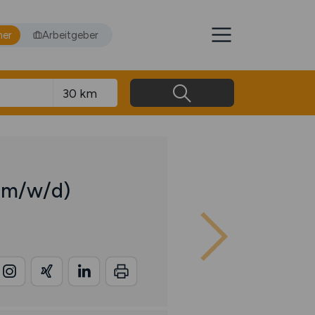
mer
Arbeitgeber
(m/w/d)