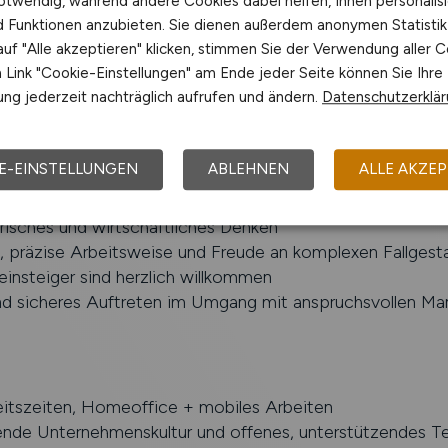
otwendig, während andere Cookies dabei helfen, Ihnen personalisi
schaften: Vertretung bei komplexen Auseinandersetzun
nd Funktionen anzubieten. Sie dienen außerdem anonymen Statisti
uf "Alle akzeptieren" klicken, stimmen Sie der Verwendung aller C
Link "Cookie-Einstellungen" am Ende jeder Seite können Sie Ihre
ng jederzeit nachträglich aufrufen und ändern.
Datenschutzerklä
e juristische Qualifikation
E-EINSTELLUNGEN
ABLEHNEN
ALLE AKZEP
er erste Erfahrung im Erbrecht, Familienunternehmen, Na
eilsrecht
isches und wirtschaftliches Denken
e, präzise Arbeitsweise und Freude an komplexen Fallgest
insteiger sind herzlich willkommen
d sicheres Auftreten im Umgang mit anspruchsvollen Ma
eitszeiten, Homeoffice + mobiles Arbeiten
nde Unternehmenskultur und offenes, unterstützendes 