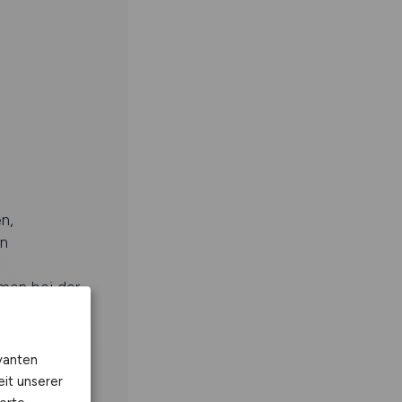
n,
en
men bei der
vanten
eit unserer