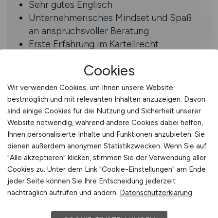
Sehr gutes Englisch
Unternehmerisches Mindset und Spaß
an anspruchsvoller Beratung
Erste Erfahrung im Kartellrecht
wünschenswert
Cookies
Benefits
Wir verwenden Cookies, um Ihnen unsere Website
bestmöglich und mit relevanten Inhalten anzuzeigen. Davon
Attraktive Gesamtvergütung bestehend
sind einige Cookies für die Nutzung und Sicherheit unserer
aus Fixgehalt und einer signifikanten
Website notwendig, während andere Cookies dabei helfen,
leistungsbezogenen Bonuskomponente
Ihnen personalisierte Inhalte und Funktionen anzubieten. Sie
Eine Tätigkeit auf höchstem fachlichem
dienen außerdem anonymen Statistikzwecken. Wenn Sie auf
"Alle akzeptieren" klicken, stimmen Sie der Verwendung aller
Niveau in einer flexiblen und
Cookies zu. Unter dem Link "Cookie-Einstellungen" am Ende
überschaubaren Einheit, die zu den
jeder Seite können Sie Ihre Entscheidung jederzeit
führenden deutschen Praxen im
nachträglich aufrufen und ändern.
Datenschutzerklärung
Kartellrecht zählt
Freiraum für eigenverantwortliches