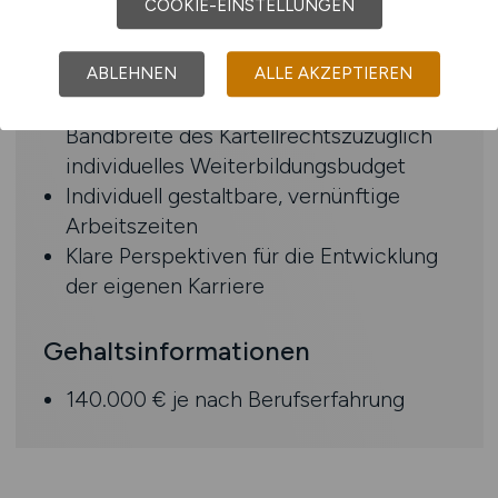
COOKIE-EINSTELLUNGEN
Arbeiten und persönliche
Mandatsführun
Kontinuierliche fachliche
ABLEHNEN
ALLE AKZEPTIEREN
Weiterentwicklung in der gesamten
Bandbreite des Kartellrechtszuzüglich
individuelles Weiterbildungsbudget
Individuell gestaltbare, vernünftige
Arbeitszeiten
Klare Perspektiven für die Entwicklung
der eigenen Karriere
Gehaltsinformationen
140.000 € je nach Berufserfahrung